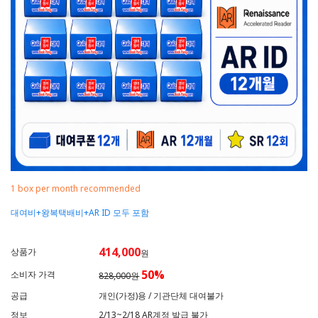
1 box per month recommended
대여비+왕복택배비+AR ID 모두 포함
414,000
상품가
원
50
%
소비자 가격
828,000원
공급
개인(가정)용 / 기관단체 대여불가
정보
2/13~2/18 AR계정 발급 불가