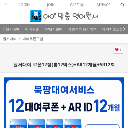
LOGIN
JOIN
CART
MYPAGE
0
원서대여
대여지원
AR원서판매
레벨콕콕 원서콕콕
대여회원요청
원서대여
대여쿠폰구입
1
원서대여 쿠폰12장(총12박스)+AR12개월+SR12회