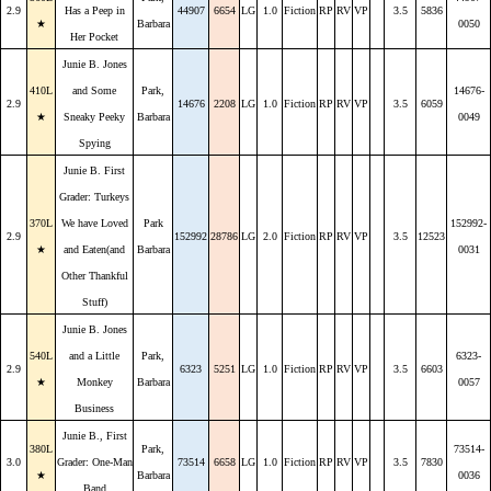
2.9
Has a Peep in
44907
6654
LG
1.0
Fiction
RP
RV
VP
3.5
5836
★
Barbara
0050
Her Pocket
Junie B. Jones
410L
and Some
Park,
14676-
2.9
14676
2208
LG
1.0
Fiction
RP
RV
VP
3.5
6059
★
Sneaky Peeky
Barbara
0049
Spying
Junie B. First
Grader: Turkeys
370L
We have Loved
Park
152992-
2.9
152992
28786
LG
2.0
Fiction
RP
RV
VP
3.5
12523
★
and Eaten(and
Barbara
0031
Other Thankful
Stuff)
Junie B. Jones
540L
and a Little
Park,
6323-
2.9
6323
5251
LG
1.0
Fiction
RP
RV
VP
3.5
6603
★
Monkey
Barbara
0057
Business
Junie B., First
380L
Park,
73514-
3.0
Grader: One-Man
73514
6658
LG
1.0
Fiction
RP
RV
VP
3.5
7830
★
Barbara
0036
Band