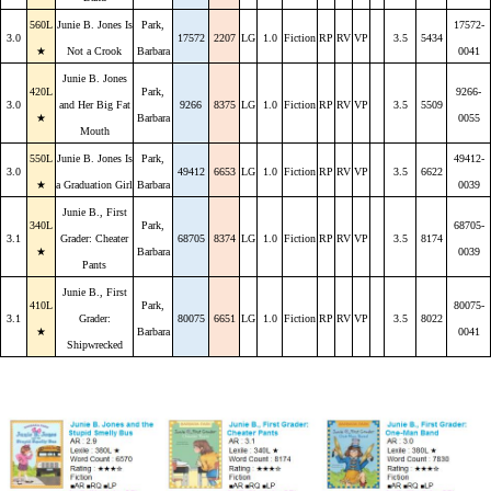
560L
Junie B. Jones Is
Park,
17572-
3.0
17572
2207
LG
1.0
Fiction
RP
RV
VP
3.5
5434
★
Not a Crook
Barbara
0041
Junie B. Jones
420L
Park,
9266-
3.0
and Her Big Fat
9266
8375
LG
1.0
Fiction
RP
RV
VP
3.5
5509
★
Barbara
0055
Mouth
550L
Junie B. Jones Is
Park,
49412-
3.0
49412
6653
LG
1.0
Fiction
RP
RV
VP
3.5
6622
★
a Graduation Girl
Barbara
0039
Junie B., First
340L
Park,
68705-
3.1
Grader: Cheater
68705
8374
LG
1.0
Fiction
RP
RV
VP
3.5
8174
★
Barbara
0039
Pants
Junie B., First
410L
Park,
80075-
3.1
Grader:
80075
6651
LG
1.0
Fiction
RP
RV
VP
3.5
8022
★
Barbara
0041
Shipwrecked