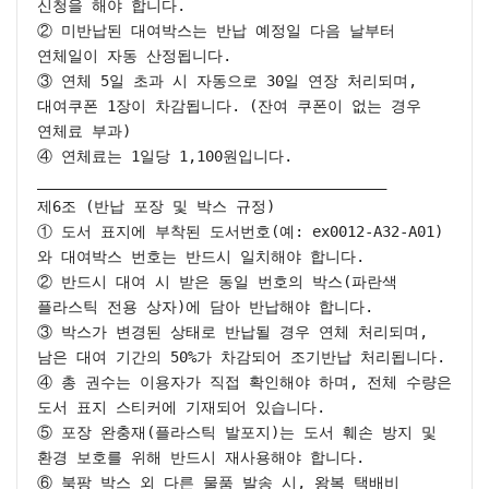
신청을 해야 합니다.

② 미반납된 대여박스는 반납 예정일 다음 날부터 
연체일이 자동 산정됩니다.

③ 연체 5일 초과 시 자동으로 30일 연장 처리되며, 
대여쿠폰 1장이 차감됩니다. (잔여 쿠폰이 없는 경우 
연체료 부과)

④ 연체료는 1일당 1,100원입니다.

________________________________________

제6조 (반납 포장 및 박스 규정)

① 도서 표지에 부착된 도서번호(예: ex0012-A32-A01)
와 대여박스 번호는 반드시 일치해야 합니다.

② 반드시 대여 시 받은 동일 번호의 박스(파란색 
플라스틱 전용 상자)에 담아 반납해야 합니다.

③ 박스가 변경된 상태로 반납될 경우 연체 처리되며, 
남은 대여 기간의 50%가 차감되어 조기반납 처리됩니다.

④ 총 권수는 이용자가 직접 확인해야 하며, 전체 수량은 
도서 표지 스티커에 기재되어 있습니다.

⑤ 포장 완충재(플라스틱 발포지)는 도서 훼손 방지 및 
환경 보호를 위해 반드시 재사용해야 합니다.

⑥ 북팡 박스 외 다른 물품 발송 시, 왕복 택배비 