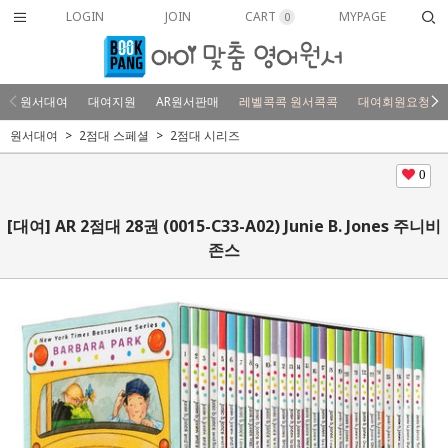
LOGIN
JOIN
CART
MYPAGE
0
원서대여
대여지원
AR원서판매
레벨콕콕 원서콕콕
대여회원요청
원서대여
2점대 스페셜
2점대 시리즈
0
[대여] AR 2점대 28권 (0015-C33-A02) Junie B. Jones 주니비
존스