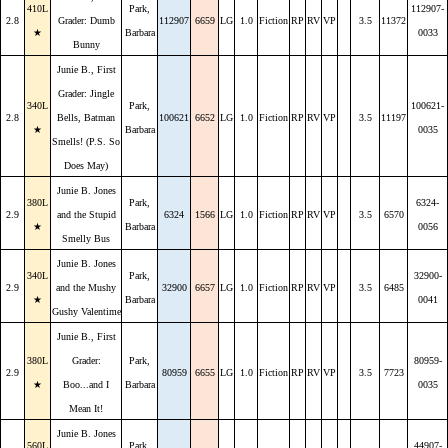
410L
Park,
112907-
2.8
Grader: Dumb
112907
6659
LG
1.0
Fiction
RP
RV
VP
3.5
11372
★
Barbara
0033
Bunny
Junie B., First
Grader: Jingle
340L
Park,
100621-
2.8
Bells, Batman
100621
6652
LG
1.0
Fiction
RP
RV
VP
3.5
11197
★
Barbara
0035
Smells! (P.S. So
Does May)
Junie B. Jones
380L
Park,
6324-
2.9
and the Stupid
6324
1566
LG
1.0
Fiction
RP
RV
VP
3.5
6570
★
Barbara
0056
Smelly Bus
Junie B. Jones
340L
Park,
32900-
2.9
and the Mushy
32900
6657
LG
1.0
Fiction
RP
RV
VP
3.5
6485
★
Barbara
0041
Gushy Valentime
Junie B., First
380L
Grader:
Park,
80959-
2.9
80959
6655
LG
1.0
Fiction
RP
RV
VP
3.5
7723
★
Boo...and I
Barbara
0035
Mean It!
Junie B. Jones
560L
Park,
44907-