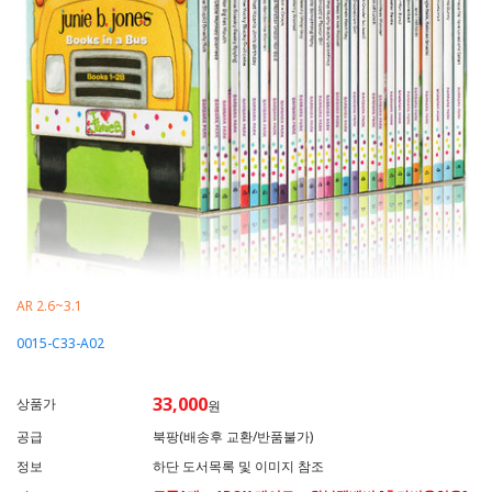
AR 2.6~3.1
0015-C33-A02
33,000
상품가
원
공급
북팡(배송후 교환/반품불가)
정보
하단 도서목록 및 이미지 참조