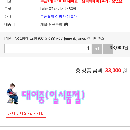
비고
쿠폰1개 = 1BOX 대여료 + 왕복택배비 [추가비용없음]
구성
[비매품] 대여기간 30일
안내
쿠폰결제 이외 대여불가
배송비
개별(단품무료)
[대여] AR 2점대 28권 (0015-C33-A02) Junie B. Jones 주니비존스
33,000
원
+1
-1
33,000
총 상품 금액
원