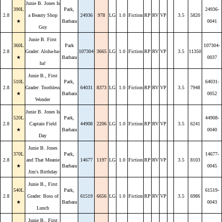
Junie B. Jones Is
390L
Park,
24936-
2.8
a Beauty Shop
24936
978
LG
1.0
Fiction
RP
RV
VP
3.5
5820
★
Barbara
0041
Guy
Junie B. First
360L
Park
107304-
2.8
Grader: Aloha-ha-
107304
3665
LG
1.0
Fiction
RP
RV
VP
3.5
11350
★
Barbara
0037
ha!
Junie B., First
510L
Park,
64031-
2.8
Grader: Toothless
64031
8373
LG
1.0
Fiction
RP
RV
VP
3.5
7948
★
Barbara
0052
Wonder
Junie B. Jones Is
520L
Park,
44908-
2.8
Captain Field
44908
2206
LG
1.0
Fiction
RP
RV
VP
3.5
6241
★
Barbara
0040
Day
Junie B. Jones
370L
Park,
14677-
2.8
and That Meanie
14677
1197
LG
1.0
Fiction
RP
RV
VP
3.5
8103
★
Barbara
0045
Jim's Birthday
Junie B., First
540L
Park,
61519-
2.8
Grader: Boss of
61519
6656
LG
1.0
Fiction
RP
RV
VP
3.5
6986
★
Barbara
0043
Lunch
Junie B., First