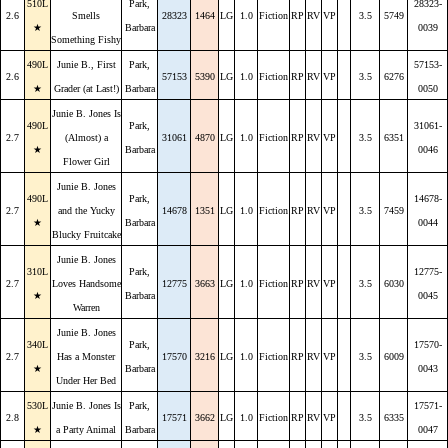
510L
Park,
28323-
2.6
Smells
28323
1464
LG
1.0
Fiction
RP
RV
VP
3.5
5749
★
Barbara
0039
Something Fishy
490L
Junie B., First
Park,
57153-
2.6
57153
5390
LG
1.0
Fiction
RP
RV
VP
3.5
6276
★
Grader (at Last!)
Barbara
0050
Junie B. Jones Is
490L
Park,
31061-
2.7
(Almost) a
31061
4870
LG
1.0
Fiction
RP
RV
VP
3.5
6351
★
Barbara
0046
Flower Girl
Junie B. Jones
490L
Park,
14678-
2.7
and the Yucky
14678
1351
LG
1.0
Fiction
RP
RV
VP
3.5
7459
★
Barbara
0044
Blucky Fruitcake
Junie B. Jones
310L
Park,
12775-
2.7
Loves Handsome
12775
3663
LG
1.0
Fiction
RP
RV
VP
3.5
6030
★
Barbara
0045
Warren
Junie B. Jones
340L
Park,
17570-
2.7
Has a Monster
17570
3216
LG
1.0
Fiction
RP
RV
VP
3.5
6009
★
Barbara
0043
Under Her Bed
530L
Junie B. Jones Is
Park,
17571-
2.8
17571
3662
LG
1.0
Fiction
RP
RV
VP
3.5
6335
★
a Party Animal
Barbara
0047