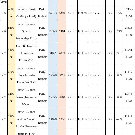
Level
490L
Junie B., First
Park,
57153-
2.6
57153
5390
LG
1.0
Fiction
RP
RV
VP
3.5
6276
★
Grader (at Last!)
Barbara
0126
Junie B. Jones
510L
Park,
28323-
2.6
Smells
28323
1464
LG
1.0
Fiction
RP
RV
VP
3.5
5749
★
Barbara
0119
Something Fishy
Junie B. Jones Is
490L
Park,
31061-
2.7
(Almost) a
31061
4870
LG
1.0
Fiction
RP
RV
VP
3.5
6351
★
Barbara
0128
Flower Girl
Junie B. Jones
340L
Park,
17570-
2.7
Has a Monster
17570
3216
LG
1.0
Fiction
RP
RV
VP
3.5
6009
★
Barbara
0129
Under Her Bed
Junie B. Jones
310L
Park,
12775-
2.7
Loves Handsome
12775
3663
LG
1.0
Fiction
RP
RV
VP
3.5
6030
★
Barbara
0128
Warren
Junie B. Jones
490L
Park,
14678-
2.7
and the Yucky
14678
1351
LG
1.0
Fiction
RP
RV
VP
3.5
7459
★
Barbara
0125
Blucky Fruitcake
Junie B. First