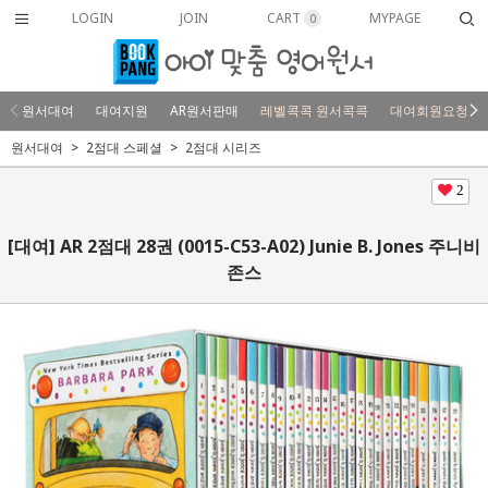
LOGIN
JOIN
CART
MYPAGE
0
원서대여
대여지원
AR원서판매
레벨콕콕 원서콕콕
대여회원요청
원서대여
2점대 스페셜
2점대 시리즈
2
[대여] AR 2점대 28권 (0015-C53-A02) Junie B. Jones 주니비
존스