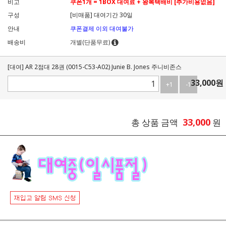
비고
쿠폰1개 = 1BOX 대여료 + 왕복택배비 [추가비용없음]
구성
[비매품] 대여기간 30일
안내
쿠폰결제 이외 대여불가
배송비
개별(단품무료)
[대여] AR 2점대 28권 (0015-C53-A02) Junie B. Jones 주니비존스
33,000
원
+1
-1
33,000
총 상품 금액
원