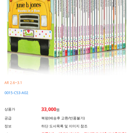
AR 2.6~3.1
0015-C53-A02
33,000
상품가
원
공급
북팡(배송후 교환/반품불가)
정보
하단 도서목록 및 이미지 참조