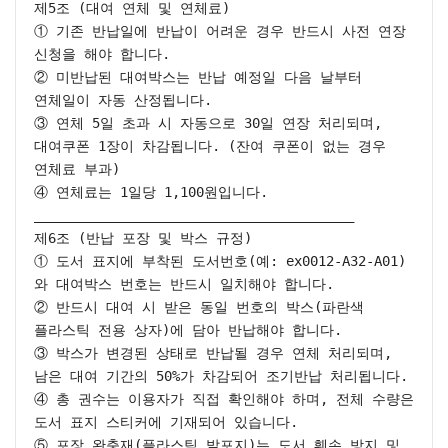
제5조 (대여 연체 및 연체료)

① 기존 반납일에 반납이 어려운 경우 반드시 사전 연장 
신청을 해야 합니다.

② 미반납된 대여박스는 반납 예정일 다음 날부터 
연체일이 자동 산정됩니다.

③ 연체 5일 초과 시 자동으로 30일 연장 처리되며, 
대여쿠폰 1장이 차감됩니다. (잔여 쿠폰이 없는 경우 
연체료 부과)

④ 연체료는 1일당 1,100원입니다.

________________________________________

제6조 (반납 포장 및 박스 규정)

① 도서 표지에 부착된 도서번호(예: ex0012-A32-A01)
와 대여박스 번호는 반드시 일치해야 합니다.

② 반드시 대여 시 받은 동일 번호의 박스(파란색 
플라스틱 전용 상자)에 담아 반납해야 합니다.

③ 박스가 변경된 상태로 반납될 경우 연체 처리되며, 
남은 대여 기간의 50%가 차감되어 조기반납 처리됩니다.

④ 총 권수는 이용자가 직접 확인해야 하며, 전체 수량은 
도서 표지 스티커에 기재되어 있습니다.

⑤ 포장 완충재(플라스틱 발포지)는 도서 훼손 방지 및 