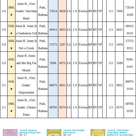
Junie B., First
380L
Park,
73514-
3.0
Grader: One-Man
73514
6658
LG
1.0
Fiction
RP
RV
VP
3.5
7830
★
Barbara
0109
Band
550L
Junie B. Jones Is
Park,
49412-
3.0
49412
6653
LG
1.0
Fiction
RP
RV
VP
3.5
6622
★
a Graduation Girl
Barbara
0116
560L
Junie B. Jones Is
Park,
17572-
3.0
17572
2207
LG
1.0
Fiction
RP
RV
VP
3.5
5434
★
Not a Crook
Barbara
0115
Junie B. Jones
420L
Park,
9266-
3.0
and Her Big Fat
9266
8375
LG
1.0
Fiction
RP
RV
VP
3.5
5509
★
Barbara
0141
Mouth
Junie B., First
410L
Park,
80075-
3.1
Grader:
80075
6651
LG
1.0
Fiction
RP
RV
VP
3.5
8022
★
Barbara
0116
Shipwrecked
Junie B., First
340L
Park,
68705-
3.1
Grader: Cheater
68705
8374
LG
1.0
Fiction
RP
RV
VP
3.5
8174
★
Barbara
0120
Pants