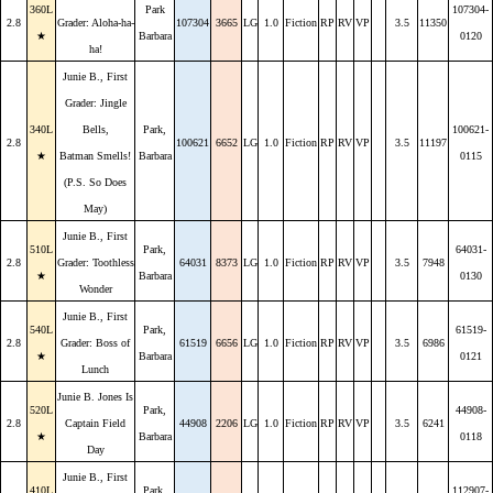
360L
Park
107304-
2.8
Grader: Aloha-ha-
107304
3665
LG
1.0
Fiction
RP
RV
VP
3.5
11350
★
Barbara
0120
ha!
Junie B., First
Grader: Jingle
340L
Bells,
Park,
100621-
2.8
100621
6652
LG
1.0
Fiction
RP
RV
VP
3.5
11197
★
Batman Smells!
Barbara
0115
(P.S. So Does
May)
Junie B., First
510L
Park,
64031-
2.8
Grader: Toothless
64031
8373
LG
1.0
Fiction
RP
RV
VP
3.5
7948
★
Barbara
0130
Wonder
Junie B., First
540L
Park,
61519-
2.8
Grader: Boss of
61519
6656
LG
1.0
Fiction
RP
RV
VP
3.5
6986
★
Barbara
0121
Lunch
Junie B. Jones Is
520L
Park,
44908-
2.8
Captain Field
44908
2206
LG
1.0
Fiction
RP
RV
VP
3.5
6241
★
Barbara
0118
Day
Junie B., First
410L
Park,
112907-