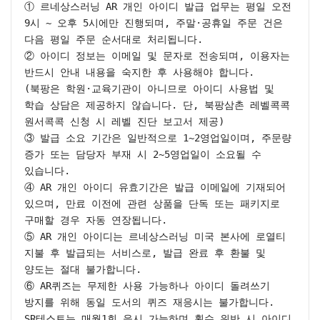
① 르네상스러닝 AR 개인 아이디 발급 업무는 평일 오전 
9시 ~ 오후 5시에만 진행되며, 주말·공휴일 주문 건은 
다음 평일 주문 순서대로 처리됩니다.

② 아이디 정보는 이메일 및 문자로 전송되며, 이용자는 
반드시 안내 내용을 숙지한 후 사용해야 합니다.

(북팡은 학원·교육기관이 아니므로 아이디 사용법 및 
학습 상담은 제공하지 않습니다. 단, 북팡삼촌 레벨콕콕 
원서콕콕 신청 시 레벨 진단 보고서 제공)

③ 발급 소요 기간은 일반적으로 1~2영업일이며, 주문량 
증가 또는 담당자 부재 시 2~5영업일이 소요될 수 
있습니다.

④ AR 개인 아이디 유효기간은 발급 이메일에 기재되어 
있으며, 만료 이전에 관련 상품을 단독 또는 패키지로 
구매할 경우 자동 연장됩니다.

⑤ AR 개인 아이디는 르네상스러닝 미국 본사에 로열티 
지불 후 발급되는 서비스로, 발급 완료 후 환불 및 
양도는 절대 불가합니다.

⑥ AR퀴즈는 무제한 사용 가능하나 아이디 돌려쓰기 
방지를 위해 동일 도서의 퀴즈 재응시는 불가합니다. 
SR테스트는 매월1회 응시 가능하며 횟수 위반 시 아이디 