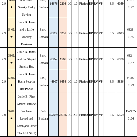
2.9
14676
2208
LG
1.0
Fiction
RP
RV
VP
3.5
6059
★
Sneaky Peeky
Barbara
0127
Spying
Junie B. Jones
540L
and a Little
Park,
6323-
2.9
6323
5251
LG
1.0
Fiction
RP
RV
VP
3.5
6603
★
Monkey
Barbara
0146
Business
Junie B. Jones
380L
Park,
6324-
2.9
and the Stupid
6324
1566
LG
1.0
Fiction
RP
RV
VP
3.5
6570
★
Barbara
0147
Smelly Bus
Junie B. Jones
560L
Park,
44907-
2.9
Has a Peep in
44907
6654
LG
1.0
Fiction
RP
RV
VP
3.5
5836
★
Barbara
0129
Her Pocket
Junie B. First
Grader: Turkeys
370L
We have
Park
152992-
2.9
152992
28786
LG
2.0
Fiction
RP
RV
VP
3.5
12523
★
Loved and
Barbara
0106
Eaten(and Other
Thankful Stuff)