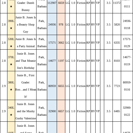
2.8
Grader: Dumb
112907
6659
LG
1.0
Fiction
RP
RV
VP
3.5
11372
★
Barbara
0111
Bunny
Junie B. Jones Is
390L
Park,
24936-
2.8
a Beauty Shop
24936
978
LG
1.0
Fiction
RP
RV
VP
3.5
5820
★
Barbara
0118
Guy
530L
Junie B. Jones Is
Park,
17571-
2.8
17571
3662
LG
1.0
Fiction
RP
RV
VP
3.5
6335
★
a Party Animal
Barbara
0129
Junie B. Jones
370L
Park,
14677-
2.8
and That Meanie
14677
1197
LG
1.0
Fiction
RP
RV
VP
3.5
8103
★
Barbara
0119
Jim's Birthday
Junie B., First
380L
Grader:
Park,
80959-
2.9
80959
6655
LG
1.0
Fiction
RP
RV
VP
3.5
7723
★
Boo...and I Mean
Barbara
0116
It!
Junie B. Jones
340L
Park,
32900-
2.9
and the Mushy
32900
6657
LG
1.0
Fiction
RP
RV
VP
3.5
6485
★
Barbara
0122
Gushy Valentime
Junie B. Jones
410L
and Some
Park,
14676-