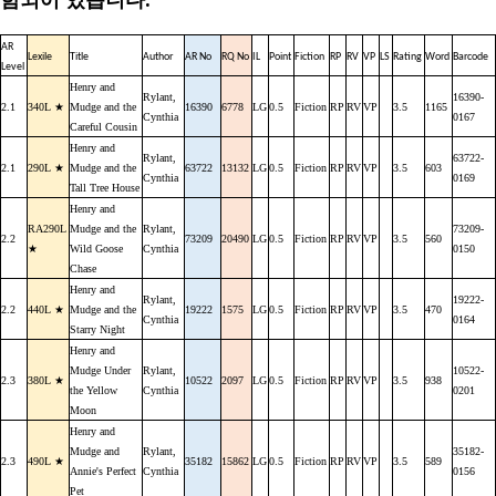
AR
Lexile
Title
Author
AR No
RQ No
IL
Point
Fiction
RP
RV
VP
LS
Rating
Word
Barcode
Level
Henry and
Rylant,
16390-
2.1
340L ★
Mudge and the
16390
6778
LG
0.5
Fiction
RP
RV
VP
3.5
1165
Cynthia
0167
Careful Cousin
Henry and
Rylant,
63722-
2.1
290L ★
Mudge and the
63722
13132
LG
0.5
Fiction
RP
RV
VP
3.5
603
Cynthia
0169
Tall Tree House
Henry and
RA290L
Mudge and the
Rylant,
73209-
2.2
73209
20490
LG
0.5
Fiction
RP
RV
VP
3.5
560
★
Wild Goose
Cynthia
0150
Chase
Henry and
Rylant,
19222-
2.2
440L ★
Mudge and the
19222
1575
LG
0.5
Fiction
RP
RV
VP
3.5
470
Cynthia
0164
Starry Night
Henry and
Mudge Under
Rylant,
10522-
2.3
380L ★
10522
2097
LG
0.5
Fiction
RP
RV
VP
3.5
938
the Yellow
Cynthia
0201
Moon
Henry and
Mudge and
Rylant,
35182-
2.3
490L ★
35182
15862
LG
0.5
Fiction
RP
RV
VP
3.5
589
Annie's Perfect
Cynthia
0156
Pet