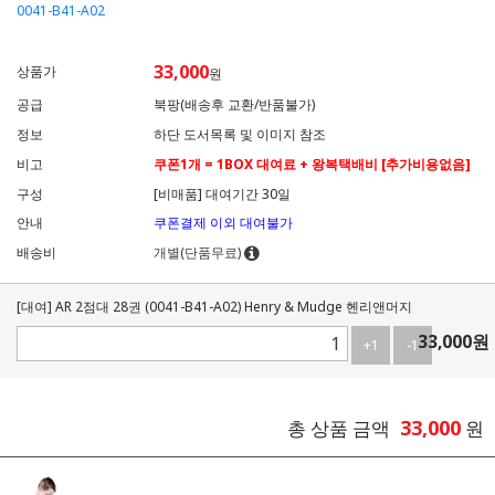
0041-B41-A02
33,000
상품가
원
공급
북팡(배송후 교환/반품불가)
정보
하단 도서목록 및 이미지 참조
비고
쿠폰1개 = 1BOX 대여료 + 왕복택배비 [추가비용없음]
구성
[비매품] 대여기간 30일
안내
쿠폰결제 이외 대여불가
배송비
개별(단품무료)
[대여] AR 2점대 28권 (0041-B41-A02) Henry & Mudge 헨리앤머지
33,000
원
+1
-1
33,000
총 상품 금액
원