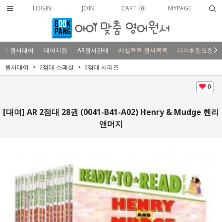
LOGIN
JOIN
CART
MYPAGE
0
원서대여
대여지원
AR원서판매
레벨콕콕 원서콕콕
대여회원요청
원서대여
2점대 스페셜
2점대 시리즈
0
[대여] AR 2점대 28권 (0041-B41-A02) Henry & Mudge 헨리
앤머지