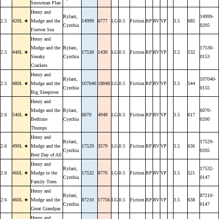
Snowman Plan
Henry and
Rylant,
14999-
2.5
420L ★
Mudge and the
14999
6777
LG
0.5
Fiction
RP
RV
VP
3.5
685
Cynthia
0205
Forever Sea
Henry and
Mudge and the
Rylant,
17530-
2.5
440L ★
17530
1430
LG
0.5
Fiction
RP
RV
VP
3.5
532
Sneaky
Cynthia
0153
Crackers
Henry and
Rylant,
107040-
2.5
480L ★
Mudge and the
107040
18848
LG
0.5
Fiction
RP
RV
VP
3.5
544
Cynthia
0155
Big Sleepover
Henry and
Mudge and the
Rylant,
6070-
2.6
540L ★
6070
4948
LG
0.5
Fiction
RP
RV
VP
3.5
617
Bedtime
Cynthia
0200
Thumps
Henry and
Rylant,
17529-
2.6
490L ★
Mudge and the
17529
3579
LG
0.5
Fiction
RP
RV
VP
3.5
636
Cynthia
0205
Best Day of All
Henry and
Rylant,
17532-
2.6
460L ★
Mudge in the
17532
8770
LG
0.5
Fiction
RP
RV
VP
3.5
521
Cynthia
0147
Family Trees
Henry and
Rylant,
87210-
2.6
460L ★
Mudge and the
87210
17756
LG
0.5
Fiction
RP
RV
VP
3.5
638
Cynthia
0147
Great Grandpas
Henry and