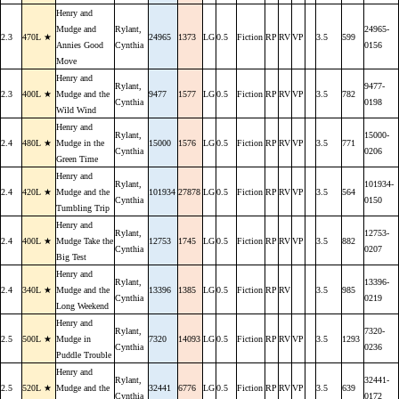
Henry and
Mudge and
Rylant,
24965-
2.3
470L ★
24965
1373
LG
0.5
Fiction
RP
RV
VP
3.5
599
Annies Good
Cynthia
0156
Move
Henry and
Rylant,
9477-
2.3
400L ★
Mudge and the
9477
1577
LG
0.5
Fiction
RP
RV
VP
3.5
782
Cynthia
0198
Wild Wind
Henry and
Rylant,
15000-
2.4
480L ★
Mudge in the
15000
1576
LG
0.5
Fiction
RP
RV
VP
3.5
771
Cynthia
0206
Green Time
Henry and
Rylant,
101934-
2.4
420L ★
Mudge and the
101934
27878
LG
0.5
Fiction
RP
RV
VP
3.5
564
Cynthia
0150
Tumbling Trip
Henry and
Rylant,
12753-
2.4
400L ★
Mudge Take the
12753
1745
LG
0.5
Fiction
RP
RV
VP
3.5
882
Cynthia
0207
Big Test
Henry and
Rylant,
13396-
2.4
340L ★
Mudge and the
13396
1385
LG
0.5
Fiction
RP
RV
3.5
985
Cynthia
0219
Long Weekend
Henry and
Rylant,
7320-
2.5
500L ★
Mudge in
7320
14093
LG
0.5
Fiction
RP
RV
VP
3.5
1293
Cynthia
0236
Puddle Trouble
Henry and
Rylant,
32441-
2.5
520L ★
Mudge and the
32441
6776
LG
0.5
Fiction
RP
RV
VP
3.5
639
Cynthia
0172