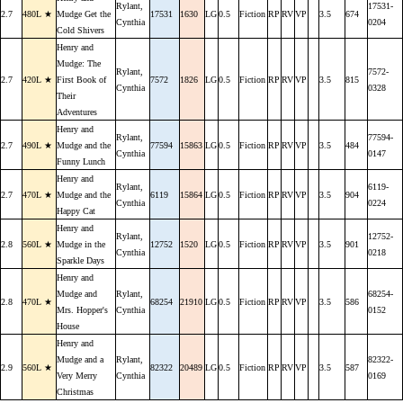
Rylant,
17531-
2.7
480L ★
Mudge Get the
17531
1630
LG
0.5
Fiction
RP
RV
VP
3.5
674
Cynthia
0204
Cold Shivers
Henry and
Mudge: The
Rylant,
7572-
2.7
420L ★
First Book of
7572
1826
LG
0.5
Fiction
RP
RV
VP
3.5
815
Cynthia
0328
Their
Adventures
Henry and
Rylant,
77594-
2.7
490L ★
Mudge and the
77594
15863
LG
0.5
Fiction
RP
RV
VP
3.5
484
Cynthia
0147
Funny Lunch
Henry and
Rylant,
6119-
2.7
470L ★
Mudge and the
6119
15864
LG
0.5
Fiction
RP
RV
VP
3.5
904
Cynthia
0224
Happy Cat
Henry and
Rylant,
12752-
2.8
560L ★
Mudge in the
12752
1520
LG
0.5
Fiction
RP
RV
VP
3.5
901
Cynthia
0218
Sparkle Days
Henry and
Mudge and
Rylant,
68254-
2.8
470L ★
68254
21910
LG
0.5
Fiction
RP
RV
VP
3.5
586
Mrs. Hopper's
Cynthia
0152
House
Henry and
Mudge and a
Rylant,
82322-
2.9
560L ★
82322
20489
LG
0.5
Fiction
RP
RV
VP
3.5
587
Very Merry
Cynthia
0169
Christmas