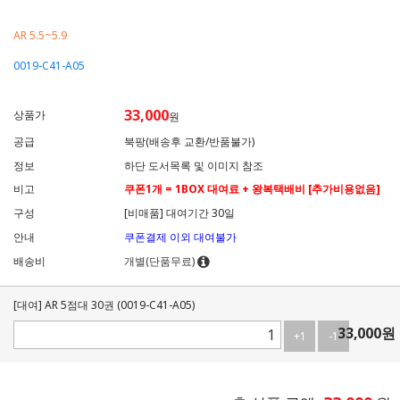
AR 5.5~5.9
0019-C41-A05
33,000
상품가
원
공급
북팡(배송후 교환/반품불가)
정보
하단 도서목록 및 이미지 참조
비고
쿠폰1개 = 1BOX 대여료 + 왕복택배비 [추가비용없음]
구성
[비매품] 대여기간 30일
안내
쿠폰결제 이외 대여불가
배송비
개별(단품무료)
[대여] AR 5점대 30권 (0019-C41-A05)
33,000
원
+1
-1