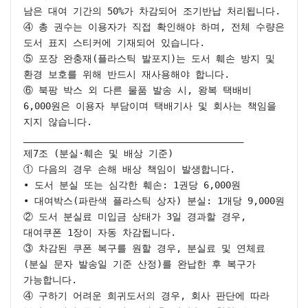
남은 대여 기간의 50%가 차감되어 조기반납 처리됩니다.

④ 총 권수는 이용자가 직접 확인해야 하며, 전체 수량은 
도서 표지 스티커에 기재되어 있습니다.

⑤ 포장 완충재(플라스틱 발포지)는 도서 훼손 방지 및 
환경 보호를 위해 반드시 재사용해야 합니다.

⑥ 북팡 박스 외 다른 물품 발송 시, 왕복 택배비 
6,000원은 이용자 부담이며 택배기사 및 회사는 책임을 
지지 않습니다.

________________________________________

제7조 (분실·훼손 및 배상 기준)

① 다음의 경우 손해 배상 책임이 발생합니다.

• 도서 분실 또는 심각한 훼손: 1권당 6,000원

• 대여박스(파란색 플라스틱 상자) 분실: 1개당 9,000원

② 도서 분실료 미입금 상태가 3일 경과할 경우, 
대여쿠폰 1장이 자동 차감됩니다.

③ 차감된 쿠폰 복구를 원할 경우, 분실료 및 연체료
(분실 문자 발송일 기준 산정)를 완납한 후 복구가 
가능합니다.

④ 구하기 어려운 희귀도서의 경우, 회사 판단에 따라 