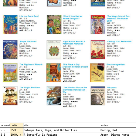
AR Level
Lexile
Title
Author
5.5
850L
Caterpillars, Bugs, and Butterflies
Boring, Mel
5.5
1040L ★
A Butterfly Is Patient
Aston, Dianna Hutts