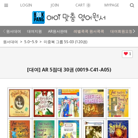
LOGIN
JOIN
CART
MYPAGE
0
원서대여
대여지원
AR원서판매
레벨콕콕 원서콕콕
대여회원요청
원서대여
5.0~5.9
미중복 그룹 5S-03 (120권)
1
[대여] AR 5점대 30권 (0019-C41-A05)