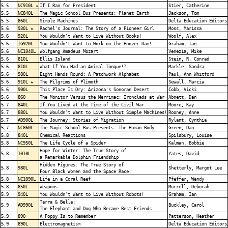
5.5
NC910L ★
If I Ran for President
Stier, Catherine
5.5
NC840L
The Magic School Bus Presents: Planet Earth
Jackson, Tom
5.5
860L
Simple Machines
Delta Education Editors
5.6
930L ★
Rachel's Journal: The Story of a Pioneer Girl
Moss, Marissa
5.6
920L
You Wouldn't Want to Live Without Books!
Woolf, Alex
5.6
IG920L
You Wouldn't Want to Work on the Hoover Dam!
Graham, Ian
5.6
NC1040L
Wolfgang Amadeus Mozart
Venezia, Mike
5.6
810L
Ellis Island
Stein, R. Conrad
5.6
810L
What If You Had an Animal Tongue!?
Markle, Sandra
5.6
980L
Eight Hands Round: A Patchwork Alphabet
Paul, Ann Whitford
5.6
910L ★
The Pilgrims of Plimoth
Sewall, Marcia
5.6
900L
This Place Is Dry: Arizona's Sonoran Desert
Cobb, Vicki
5.6
860
The Monitor Versus the Merrimac: Ironclads at War
Abnett, Dan
5.7
840L
If You Lived at the Time of the Civil War
Moore, Kay
5.7
880L
You Wouldn't Want to Live Without Simple Machines!
Rooney, Anne
5.7
AD900L
The Journey: Stories of Migration
Rylant, Cynthia
5.7
NC860L
The Magic School Bus Presents: The Human Body
Green, Dan
5.8
840L
Chemical Reactions
Spilsbury, Louise
5.8
NC950L
The Life Cycle of a Spider
Kalman, Bobbie
Hope for Winter: The True Story of
5.8
1010L
Yates, David
a Remarkable Dolphin Friendship
Hidden Figures: The True Story of
5.8
980L
Shetterly, Margot Lee
Four Black Women and the Space Race
5.8
NC1090L
Life in a Coral Reef
Pfeffer, Wendy
5.8
850L
Weapons
Murrell, Deborah
5.9
940L
You Wouldn't Want to Live Without Robots!
Graham, Ian
Tarra & Bella:
5.9
AD990L
Buckley, Carol
The Elephant and Dog Who Became Best Friends
5.9
890
A Poppy Is to Remember
Patterson, Heather
5.9
890L
Electromagnetism
Delta Education Editors