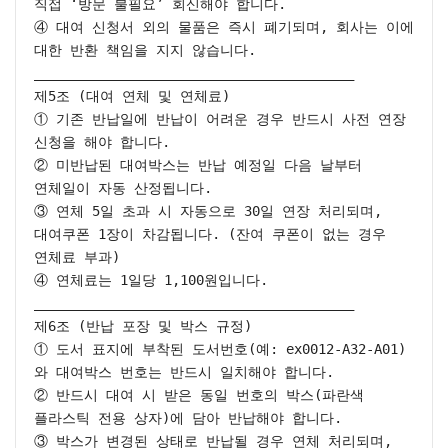
직접 ‘방문 불필요’ 회신해야 합니다.

④ 대여 신청서 외의 물품은 즉시 폐기되며, 회사는 이에 
대한 반환 책임을 지지 않습니다.

________________________________________

제5조 (대여 연체 및 연체료)

① 기존 반납일에 반납이 어려운 경우 반드시 사전 연장 
신청을 해야 합니다.

② 미반납된 대여박스는 반납 예정일 다음 날부터 
연체일이 자동 산정됩니다.

③ 연체 5일 초과 시 자동으로 30일 연장 처리되며, 
대여쿠폰 1장이 차감됩니다. (잔여 쿠폰이 없는 경우 
연체료 부과)

④ 연체료는 1일당 1,100원입니다.

________________________________________

제6조 (반납 포장 및 박스 규정)

① 도서 표지에 부착된 도서번호(예: ex0012-A32-A01)
와 대여박스 번호는 반드시 일치해야 합니다.

② 반드시 대여 시 받은 동일 번호의 박스(파란색 
플라스틱 전용 상자)에 담아 반납해야 합니다.

③ 박스가 변경된 상태로 반납될 경우 연체 처리되며, 