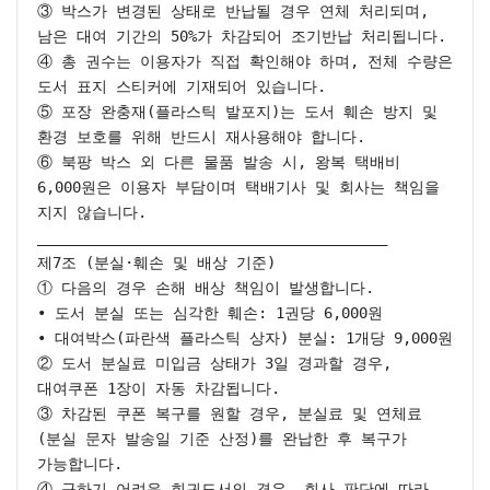
③ 박스가 변경된 상태로 반납될 경우 연체 처리되며, 
남은 대여 기간의 50%가 차감되어 조기반납 처리됩니다.

④ 총 권수는 이용자가 직접 확인해야 하며, 전체 수량은 
도서 표지 스티커에 기재되어 있습니다.

⑤ 포장 완충재(플라스틱 발포지)는 도서 훼손 방지 및 
환경 보호를 위해 반드시 재사용해야 합니다.

⑥ 북팡 박스 외 다른 물품 발송 시, 왕복 택배비 
6,000원은 이용자 부담이며 택배기사 및 회사는 책임을 
지지 않습니다.

________________________________________

제7조 (분실·훼손 및 배상 기준)

① 다음의 경우 손해 배상 책임이 발생합니다.

• 도서 분실 또는 심각한 훼손: 1권당 6,000원

• 대여박스(파란색 플라스틱 상자) 분실: 1개당 9,000원

② 도서 분실료 미입금 상태가 3일 경과할 경우, 
대여쿠폰 1장이 자동 차감됩니다.

③ 차감된 쿠폰 복구를 원할 경우, 분실료 및 연체료
(분실 문자 발송일 기준 산정)를 완납한 후 복구가 
가능합니다.

④ 구하기 어려운 희귀도서의 경우, 회사 판단에 따라 