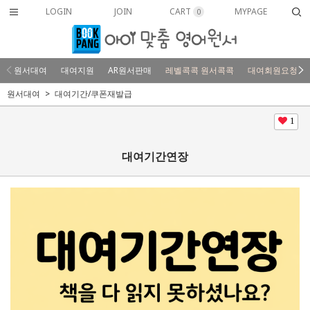
LOGIN
JOIN
CART
MYPAGE
0
원서대여
대여지원
AR원서판매
레벨콕콕 원서콕콕
대여회원요청
원서대여
대여기간/쿠폰재발급
1
대여기간연장