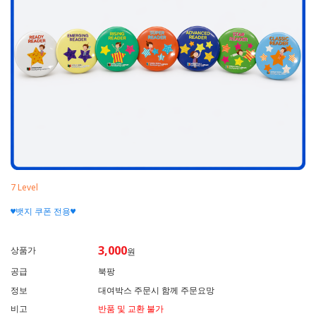
7 Level
♥뱃지 쿠폰 전용♥
3,000
상품가
원
공급
북팡
정보
대여박스 주문시 함께 주문요망
비고
반품 및 교환 불가