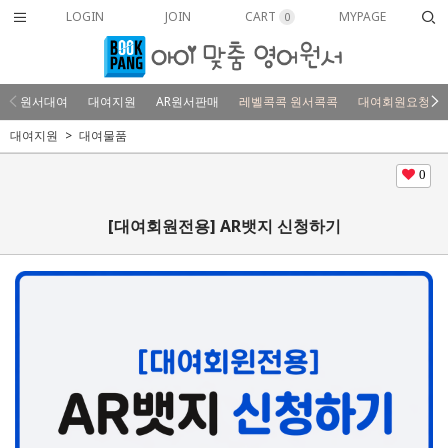
LOGIN
JOIN
CART
MYPAGE
0
원서대여
대여지원
AR원서판매
레벨콕콕 원서콕콕
대여회원요청
대여지원
대여물품
0
[대여회원전용] AR뱃지 신청하기