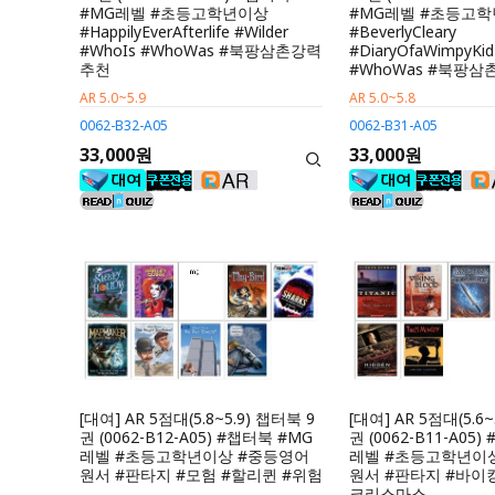
#MG레벨 #초등고학년이상
#MG레벨 #초등고
#HappilyEverAfterlife #Wilder
#BeverlyCleary
#WhoIs #WhoWas #북팡삼촌강력
#DiaryOfaWimpyKid
추천
#WhoWas #북팡
AR 5.0~5.9
AR 5.0~5.8
0062-B32-A05
0062-B31-A05
33,000원
33,000원
[대여] AR 5점대(5.8~5.9) 챕터북 9
[대여] AR 5점대(5.6~
권 (0062-B12-A05) #챕터북 #MG
권 (0062-B11-A05
레벨 #초등고학년이상 #중등영어
레벨 #초등고학년이
원서 #판타지 #모험 #할리퀸 #위험
원서 #판타지 #바이킹
크리스마스