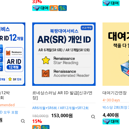
33%
총12박
르네상스러닝 AR ID 발급[신규/연
대여기간연장
2회
장]
4~30 Days
ommended
박스당 2회(최장 
AR6개월+SR6회 / AR12개월+SR12회
D 모두 포함
4,400원
153,000원
180,000원
원
15%