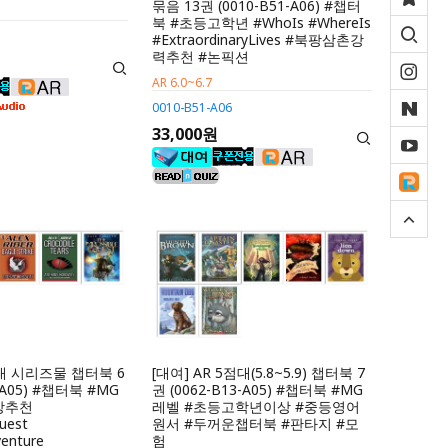
묶음 13권 (0010-B51-A06) #챕터
북 #초등고학년 #WhoIs #WhereIs
#ExtraordinaryLives #북팡삼촌강
력추천 #논픽션
AR 6.0~6.7
0010-B51-A06
33,000원
점대 시리즈물 챕터북 6
[대여] AR 5점대(5.8~5.9) 챕터북 7
2-A05) #챕터북 #MG
권 (0062-B13-A05) #챕터북 #MG
상추천
레벨 #초등고학년이상 #중등영어
uest
원서 #두꺼운챕터북 #판타지 #모
venture
험