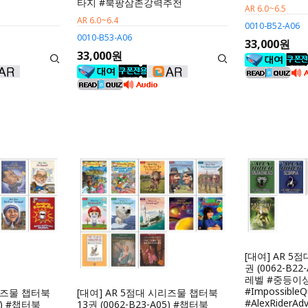
타지 #북팡삼촌강력추천
AR 6.0~6.5
AR 6.0~6.4
0010-B52-A06
0010-B53-A06
33,000원
33,000원
[대여] AR 5
권 (0062-B2
레벨 #중등이
#ImpossibleQ
시리즈물 챕터북
[대여] AR 5점대 시리즈물 챕터북
#AlexRiderAd
05) #챕터북
13권 (0062-B23-A05) #챕터북