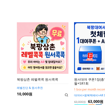
북팡삼촌 레벨콕콕 원서콕콕
원서대여 쿠폰1장(총1
월+SR1회
레벨진단 & 원서추천
1 box per month rec
10,000원
대여비+왕복택배비+AR I
63,000원
63,000원