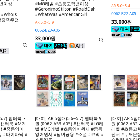
학년이상
#MG레벨 #초등고학년이상
AR 5.0~5.4
#GeronimoStilton #RoaldDahl
0062-B22-A05
 #WhoIs
#WhatWas #AmericanGirl
삼촌강력추천
33,000원
AR 5.0~5.9
0062-B23-A05
33,000원
5.7) 챕터북 7
[대여] AR 5점대(5.6~5.7) 챕터북 9
[대여] AR 5점대
) #챕터북 #MG
권 (0062-A53-A05) #챕터북 #LG레
권 (0062-A5
상 #중등영어
벨 #MG레벨 #초등영어원서 #중등
레벨 #초등고
 #타이타닉 #
영어원서 #남녀공용 #소설 #코믹 #
원서 #두꺼운챕
스타워즈
스터리 #여아