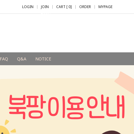
LOGIN
JOIN
CART [
0
]
ORDER
MYPAGE
+2,000 P
FAQ
Q&A
NOTICE