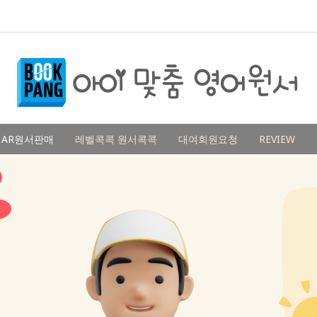
AR원서판매
레벨콕콕 원서콕콕
대여회원요청
REVIEW