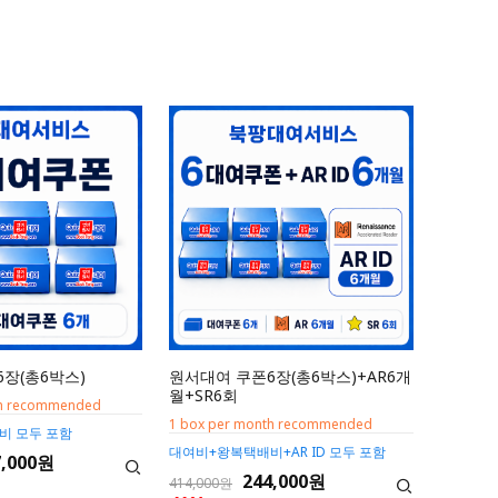
장(총6박스)
원서대여 쿠폰6장(총6박스)+AR6개
월+SR6회
th recommended
1 box per month recommended
비 모두 포함
대여비+왕복택배비+AR ID 모두 포함
7,000원
244,000원
414,000원