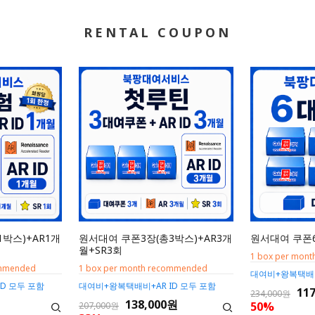
RENTAL COUPON
박스)+AR1개
원서대여 쿠폰3장(총3박스)+AR3개
원서대여 쿠폰6
월+SR3회
1 box per mon
ommended
1 box per month recommended
대여비+왕복택배
D 모두 포함
대여비+왕복택배비+AR ID 모두 포함
11
234,000원
138,000원
50%
207,000원