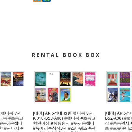
RENTAL BOOK BOX
반 챕터북 7권
[대여] AR 6점대 초반 챕터북 8권
[대여] AR 6점
#챕터북 #초등고
(0010-B53-A06) #챕터북 #초등고
B52-A06) 
 #두꺼운챕터
학년이상 #중등원서 #두꺼운챕터
상 #중등원서 
학 #판타지 #
#뉴베리수상작3권 #스타워즈 #판
츠 #로봇 #미