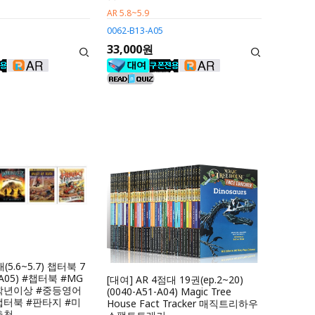
AR 5.8~5.9
0062-B13-A05
33,000원
(5.6~5.7) 챕터북 7
2-A05) #챕터북 #MG
[대여] AR 4점대 19권(ep.2~20)
학년이상 #중등영어
(0040-A51-A04) Magic Tree
터북 #판타지 #미
House Fact Tracker 매직트리하우
추천