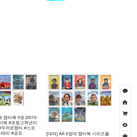
대 챕터북 9권 (0010-
#챕터북 #초등고학년이
#두꺼운챕터 #스포
스테리 #공포
[대여] AR 6점대 챕터북 시리즈물