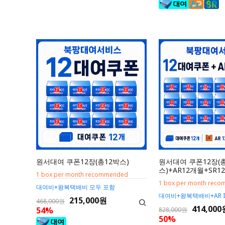
원서대여 쿠폰12장(총12박스)
원서대여 쿠폰12장(
스)+AR12개월+SR1
1 box per month recommended
1 box per month rec
대여비+왕복택배비 모두 포함
대여비+왕복택배비+AR I
215,000원
468,000원
414,000
54%
828,000원
50%