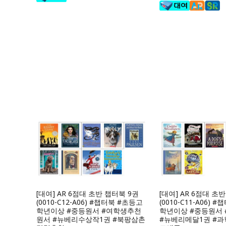
[대여] AR 6점대 초반 챕터북 9권
[대여] AR 6점대 초
(0010-C12-A06) #챕터북 #초등고
(0010-C11-A06) 
학년이상 #중등원서 #여학생추천
학년이상 #중등원서
원서 #뉴베리수상작1권 #북팡삼촌
#뉴베리메달1권 #과