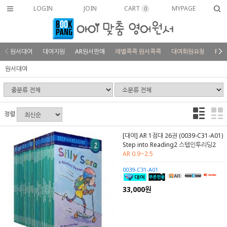
LOGIN
JOIN
CART
MYPAGE
0
원서대여
대여지원
AR원서판매
레벨콕콕 원서콕콕
대여회원요청
REV
원서대여
정렬
[대여] AR 1점대 26권 (0039-C31-A01)
Step into Reading2 스텝인투리딩2
AR 0.9~2.5
0039-C31-A01
33,000원