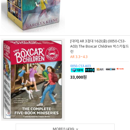
[대여] AR 3점대 16권(중) (0050-C53-
A03) The Boxcar Children 박스카칠드
런
AR 3.3~4.3
0050-C53-A03
33,000원
MORE(
1
/
436
)