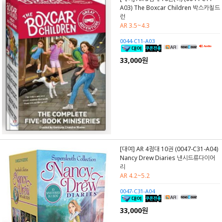
A03) The Boxcar Children 박스카칠드
런
AR 3.5~4.3
0044-C11-A03
33,000원
[대여] AR 4점대 10권 (0047-C31-A04)
Nancy Drew Diaries 낸시드류다이어
리
AR 4.2~5.2
0047-C31-A04
33,000원